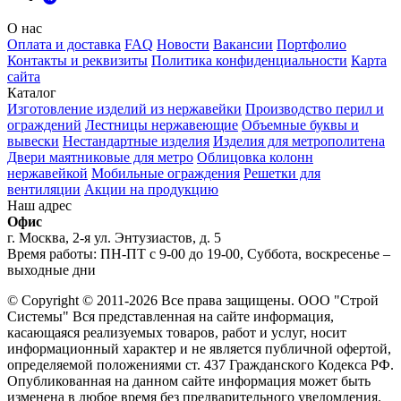
О нас
Оплата и доставка
FAQ
Новости
Вакансии
Портфолио
Контакты и реквизиты
Политика конфиденциальности
Карта
сайта
Каталог
Изготовление изделий из нержавейки
Производство перил и
ограждений
Лестницы нержавеющие
Объемные буквы и
вывески
Нестандартные изделия
Изделия для метрополитена
Двери маятниковые для метро
Облицовка колонн
нержавейкой
Мобильные ограждения
Решетки для
вентиляции
Акции на продукцию
Наш адрес
Офис
г. Москва, 2-я ул. Энтузиастов, д. 5
Время работы: ПН-ПТ с 9-00 до 19-00, Суббота, воскресенье –
выходные дни
© Copyright © 2011-2026 Все права защищены. ООО "Строй
Системы" Вся представленная на сайте информация,
касающаяся реализуемых товаров, работ и услуг, носит
информационный характер и не является публичной офертой,
определяемой положениями ст. 437 Гражданского Кодекса РФ.
Опубликованная на данном сайте информация может быть
изменена в любое время без предварительного уведомления.