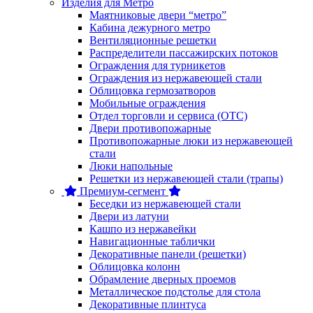
Изделия для Метро
Маятниковые двери “метро”
Кабина дежурного метро
Вентиляционные решетки
Распределители пассажирских потоков
Ограждения для турникетов
Ограждения из нержавеющей стали
Облицовка гермозатворов
Мобильные ограждения
Отдел торговли и сервиса (ОТС)
Двери противопожарные
Противопожарные люки из нержавеющей
стали
Люки напольные
Решетки из нержавеющей стали (трапы)
Премиум-сегмент
Беседки из нержавеющей стали
Двери из латуни
Кашпо из нержавейки
Навигационные таблички
Декоративные панели (решетки)
Облицовка колонн
Обрамление дверных проемов
Металлическое подстолье для стола
Декоративные плинтуса