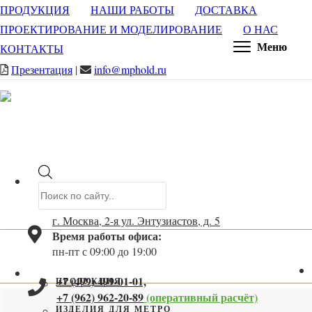
ПРОДУКЦИЯ
НАШИ РАБОТЫ
ДОСТАВКА
ПРОЕКТИРОВАНИЕ И МОДЕЛИРОВАНИЕ
О НАС
Меню
КОНТАКТЫ
Презентация
|
info@mphold.ru
Поиск
товаров
г. Москва, 2-я ул. Энтузиастов, д. 5
Время работы офиса:
пн-пт с 09:00 до 19:00
+7 (499) 499-01-01,
ПРОДУКЦИЯ
+7 (962) 962-20-89
(оперативный расчёт)
ИЗДЕЛИЯ ДЛЯ МЕТРО