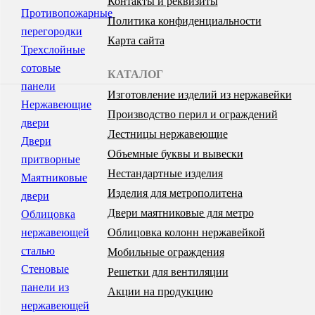
Контакты и реквизиты
Противопожарные
Политика конфиденциальности
перегородки
Карта сайта
Трехслойные
сотовые
КАТАЛОГ
панели
Изготовление изделий из нержавейки
Нержавеющие
Производство перил и ограждений
двери
Лестницы нержавеющие
Двери
Объемные буквы и вывески
притворные
Нестандартные изделия
Маятниковые
Изделия для метрополитена
двери
Двери маятниковые для метро
Облицовка
нержавеющей
Облицовка колонн нержавейкой
сталью
Мобильные ограждения
Стеновые
Решетки для вентиляции
панели из
Акции на продукцию
нержавеющей