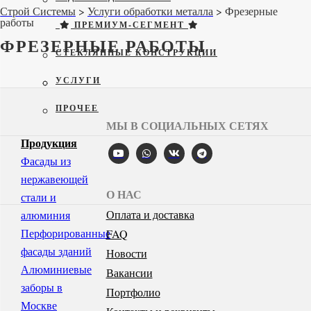
Строй Системы
>
Услуги обработки металла
>
Фрезерные
работы
ПРЕМИУМ-СЕГМЕНТ
ФРЕЗЕРНЫЕ РАБОТЫ
СТЕКЛЯННЫЕ КОНСТРУКЦИИ
УСЛУГИ
ПРОЧЕЕ
МЫ В СОЦИАЛЬНЫХ СЕТЯХ
Продукция
Фасады из
нержавеющей
О НАС
стали и
Оплата и доставка
алюминия
Перфорированные
FAQ
фасады зданий
Новости
Алюминиевые
Вакансии
заборы в
Портфолио
Москве