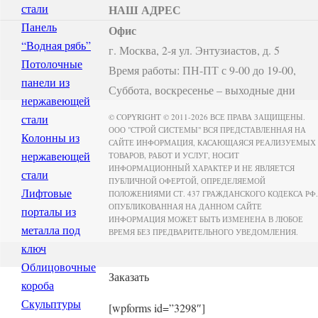
стали
НАШ АДРЕС
Панель
Офис
“Водная рябь”
г. Москва, 2-я ул. Энтузиастов, д. 5
Потолочные
Время работы: ПН-ПТ с 9-00 до 19-00,
панели из
Суббота, воскресенье – выходные дни
нержавеющей
стали
© COPYRIGHT © 2011-2026 ВСЕ ПРАВА ЗАЩИЩЕНЫ.
ООО "СТРОЙ СИСТЕМЫ" ВСЯ ПРЕДСТАВЛЕННАЯ НА
Колонны из
САЙТЕ ИНФОРМАЦИЯ, КАСАЮЩАЯСЯ РЕАЛИЗУЕМЫХ
нержавеющей
ТОВАРОВ, РАБОТ И УСЛУГ, НОСИТ
ИНФОРМАЦИОННЫЙ ХАРАКТЕР И НЕ ЯВЛЯЕТСЯ
стали
ПУБЛИЧНОЙ ОФЕРТОЙ, ОПРЕДЕЛЯЕМОЙ
Лифтовые
ПОЛОЖЕНИЯМИ СТ. 437 ГРАЖДАНСКОГО КОДЕКСА РФ.
ОПУБЛИКОВАННАЯ НА ДАННОМ САЙТЕ
порталы из
ИНФОРМАЦИЯ МОЖЕТ БЫТЬ ИЗМЕНЕНА В ЛЮБОЕ
металла под
ВРЕМЯ БЕЗ ПРЕДВАРИТЕЛЬНОГО УВЕДОМЛЕНИЯ.
ключ
Облицовочные
Заказать
короба
Скульптуры
[wpforms id=”3298″]